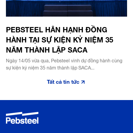
PEBSTEEL HÂN HẠNH ĐỒNG
HÀNH TẠI SỰ KIỆN KỶ NIỆM 35
NĂM THÀNH LẬP SACA
Ngày 14/05 vừa qua, Pebsteel vinh dự đồng hành cùng
sự kiện kỷ niệm 35 năm thành lập SACA...
Tất cả tin tức