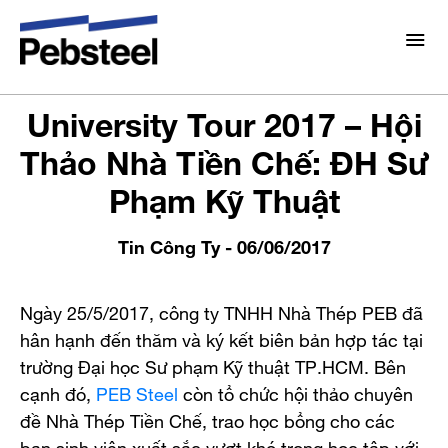
Trang chủ
/
Tin tức
/
Tin Công Ty
/
University Tour
2017 – Hội Thảo Nhà Tiền Chế: ĐH Sư Phạm Kỹ Thuật
Giới thiệu
University Tour 2017 – Hội
Về chúng tôi
Thảo Nhà Tiền Chế: ĐH Sư
Giải pháp
Phạm Kỹ Thuật
Lựa chọn Pebsteel
Tổng Quan
Dự án
Hệ thống
Tin Công Ty
- 06/06/2017
Truyền thông
Sản Phẩm
Ngày 25/5/2017, công ty TNHH Nhà Thép PEB đã
Tin tức
hân hạnh đến thăm và ký kết biên bản hợp tác tại
Brochures
Điện Mặt Trời Áp Mái
Thư viện
trường Đại học Sư phạm Kỹ thuật TP.HCM. Bên
cạnh đó,
PEB Steel
còn tổ chức hội thảo chuyên
Liên hệ
đề Nhà Thép Tiền Chế, trao học bổng cho các
bạn sinh viên xuất sắc vượt khó trong học tập với