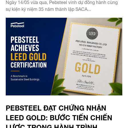
Ngày 14/05 vừa qua, Pebsteel vinh dự đồng hành cùng
sự kiện kỷ niệm 35 năm thành lập SACA...
PEBSTEEL ĐẠT CHỨNG NHẬN
LEED GOLD: BƯỚC TIẾN CHIẾN
LƯỢC TRONG HÀNH TRÌNH