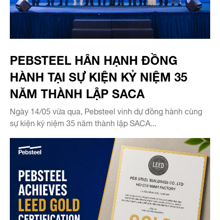
PEBSTEEL HÂN HẠNH ĐỒNG
HÀNH TẠI SỰ KIỆN KỶ NIỆM 35
NĂM THÀNH LẬP SACA
Ngày 14/05 vừa qua, Pebsteel vinh dự đồng hành cùng
sự kiện kỷ niệm 35 năm thành lập SACA...