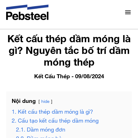
Trang chủ
/
Tin tức
/
Kết Cấu Thép
/
Kết cấu thép dầm
móng là gì? Nguyên tắc bố trí dầm móng thép
Giới thiệu
Kết cấu thép dầm móng là
Về chúng tôi
gì? Nguyên tắc bố trí dầm
Giải pháp
móng thép
Lựa chọn Pebsteel
Tổng Quan
Dự án
Hệ thống
Kết Cấu Thép
- 09/08/2024
Truyền thông
Sản Phẩm
Tin tức
Nội dung
hide
Brochures
Điện Mặt Trời Áp Mái
1. Kết cấu thép dầm móng là gì?
Thư viện
2. Cấu tạo kết cấu thép dầm móng
Liên hệ
2.1. Dầm móng đơn
2.2. Dầm móng bè