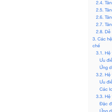
2.4. Tă
2.5. Tă
2.6. Tă
2.7. Tă
2.8. Dễ
3. Các hệ
chế
3.1. Hệ
Ưu đi
Ứng d
3.2. Hệ 
Ưu đi
Các lo
3.3. Hệ
Đặc đ
Ứng d