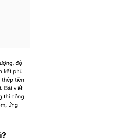
lượng, độ
n kết phù
 thép tiền
 Bài viết
g thi công
ểm, ứng
ì?