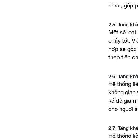
nhau, góp p
2.5. Tăng kh
Một số loại
cháy tốt. V
hợp sẽ góp 
thép tiền ch
2.6. Tăng kh
Hệ thống li
không gian y
kế để giảm 
cho người s
2.7. Tăng kh
Hệ thống li