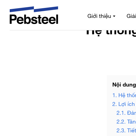
Trang chủ
/
Tin
Giới thiệu
Giả
Hệ thống
Nội dung
1. Hệ thố
2. Lợi íc
2.1. Đả
2.2. Tă
2.3. Tiế