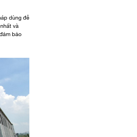
háp dùng để
 nhất và
c đảm bảo