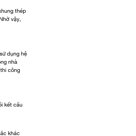
 khung thép
 Nhờ vậy,
 sử dụng hệ
công nhà
 thi công
i kết cấu
sắc khác