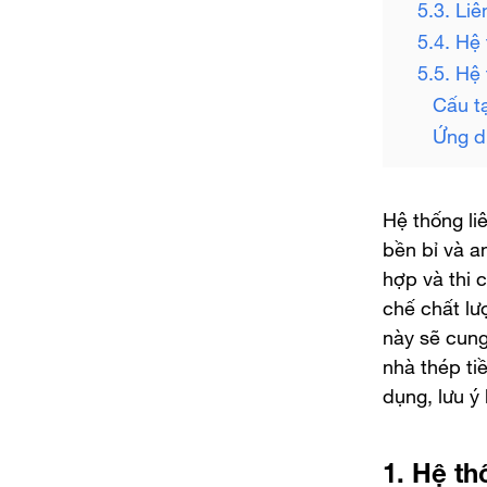
5.3. Li
5.4. Hệ
5.5. Hệ
Cấu t
Ứng d
Hệ thống li
bền bỉ và a
hợp và thi 
chế chất lư
này sẽ cung 
nhà thép ti
dụng, lưu ý 
1. Hệ th