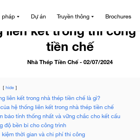
 tức
/
Nhà Thép Tiền Chế
/
Hệ thống liên kết trong thi công n
i pháp
Dự án
Truyền thông
Brochures
 liên kết trong thi công
tiền chế
Nhà Thép Tiền Chế
- 02/07/2024
hide
ng liên kết trong nhà thép tiền chế là gì?
h của hệ thống liên kết trong nhà thép tiền chế
m bảo tính thống nhất và vững chắc cho kết cấu
ng độ bền bỉ cho công trình
t kiệm thời gian và chi phí thi công