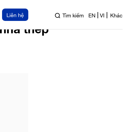
hà thép tiền chế
Liên hệ
Tìm kiếm
EN
VI
Khác
 nhà thép