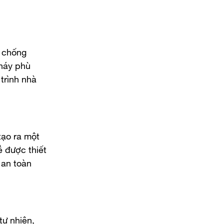
g chống
cháy phù
trình nhà
tạo ra một
ể được thiết
 an toàn
tự nhiên,