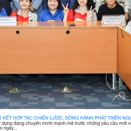
KÝ KẾT HỢP TÁC CHIẾN LƯỢC, ĐỒNG HÀNH PHÁT TRIỂN 
y dựng đang chuyển mình mạnh mẽ trước những yêu cầu mới về c
 ngày...