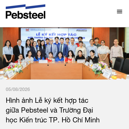
Thư viện
Giới thiệu
Về chúng tôi
Giải pháp
Lựa chọn Pebsteel
Tổng Quan
Dự án
Hệ thống
Truyền thông
Sản Phẩm
05/08/2026
Tin tức
Hình ảnh Lễ ký kết hợp tác
Brochures
Điện Mặt Trời Áp Mái
Thư viện
giữa Pebsteel và Trường Đại
Liên hệ
học Kiến trúc TP. Hồ Chí Minh