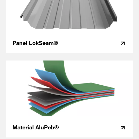
Panel LokSeam®
Material AluPeb®